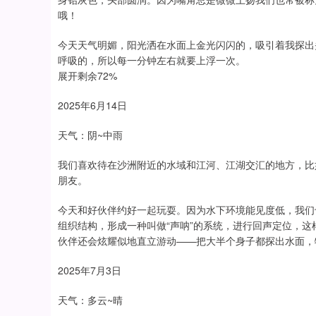
哦！
今天天气明媚，阳光洒在水面上金光闪闪的，吸引着我探出
呼吸的，所以每一分钟左右就要上浮一次。
展开剩余72%
2025年6月14日
天气：阴~中雨
我们喜欢待在沙洲附近的水域和江河、江湖交汇的地方，比
朋友。
今天和好伙伴约好一起玩耍。因为水下环境能见度低，我们
组织结构，形成一种叫做“声呐”的系统，进行回声定位，
伙伴还会炫耀似地直立游动——把大半个身子都探出水面，
2025年7月3日
天气：多云~晴