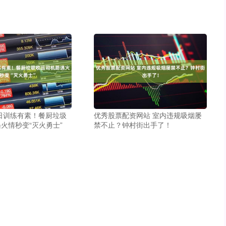
日训练有素！餐厨垃圾
优秀股票配资网站 室内违规吸烟屡
火情秒变“灭火勇士”
禁不止？钟村街出手了！