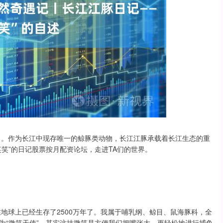
护日。作为长江中现存唯一的鲸豚类动物，长江江豚承载着长江生态的重
笑”的日记股票按月配资论坛，走进TA们的世界。
在地球上已经生存了2500万年了。我属于哺乳纲、鲸目、鼠海豚科，全
为“微笑天使”。其实这抹微笑是方便我们把嘴张大，更轻松地进行捕鱼