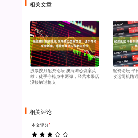
相关文章
股票按月配资论坛 澳海滩恐袭案英
配资论坛 平
雄：徒手夺枪身中两弹，经营水果店
收运司机路遇
没接触过枪支
相关评论
本文评分
*