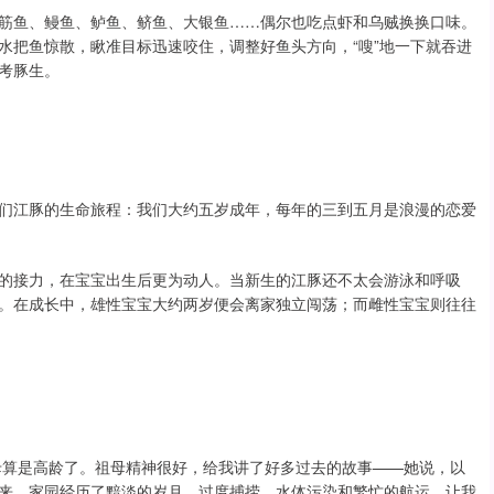
筋鱼、鳗鱼、鲈鱼、鲚鱼、大银鱼……偶尔也吃点虾和乌贼换换口味。
水把鱼惊散，瞅准目标迅速咬住，调整好鱼头方向，“嗖”地一下就吞进
考豚生。
们江豚的生命旅程：我们大约五岁成年，每年的三到五月是浪漫的恋爱
的接力，在宝宝出生后更为动人。当新生的江豚还不太会游泳和呼吸
。在成长中，雄性宝宝大约两岁便会离家独立闯荡；而雌性宝宝则往往
祖母算是高龄了。祖母精神很好，给我讲了好多过去的故事——她说，以
来，家园经历了黯淡的岁月，过度捕捞、水体污染和繁忙的航运，让我