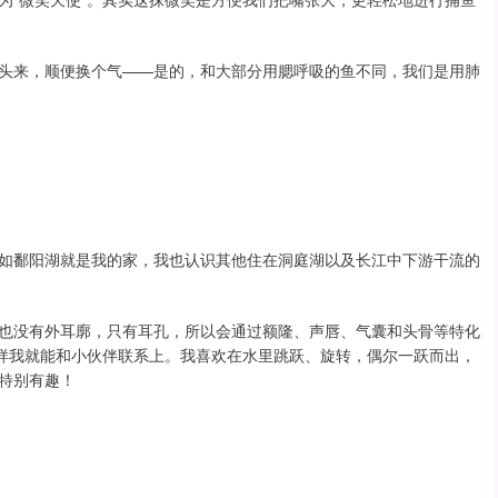
头来，顺便换个气——是的，和大部分用腮呼吸的鱼不同，我们是用肺
如鄱阳湖就是我的家，我也认识其他住在洞庭湖以及长江中下游干流的
也没有外耳廓，只有耳孔，所以会通过额隆、声唇、气囊和头骨等特化
这样我就能和小伙伴联系上。我喜欢在水里跳跃、旋转，偶尔一跃而出，
特别有趣！