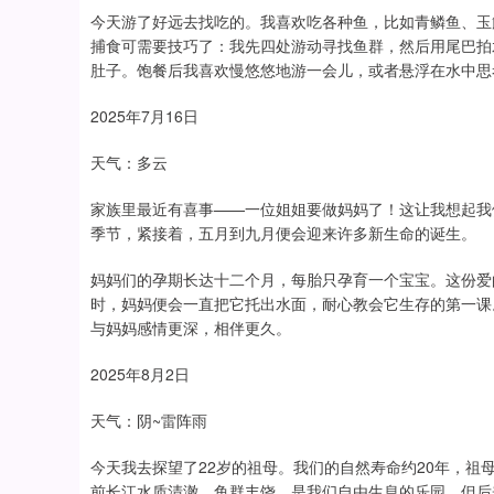
今天游了好远去找吃的。我喜欢吃各种鱼，比如青鳞鱼、玉
捕食可需要技巧了：我先四处游动寻找鱼群，然后用尾巴拍
肚子。饱餐后我喜欢慢悠悠地游一会儿，或者悬浮在水中思
2025年7月16日
天气：多云
家族里最近有喜事——一位姐姐要做妈妈了！这让我想起我
季节，紧接着，五月到九月便会迎来许多新生命的诞生。
妈妈们的孕期长达十二个月，每胎只孕育一个宝宝。这份爱
时，妈妈便会一直把它托出水面，耐心教会它生存的第一课
与妈妈感情更深，相伴更久。
2025年8月2日
天气：阴~雷阵雨
今天我去探望了22岁的祖母。我们的自然寿命约20年，
前长江水质清澈，鱼群丰饶，是我们自由生息的乐园。但后