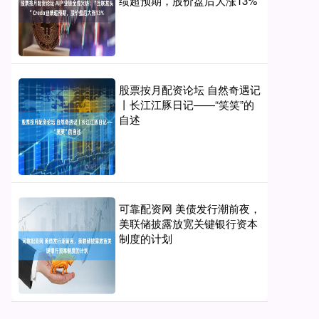
绩超预期，股价盘后大涨13%
股票按月配资论坛 自然奇遇记
丨长江江豚日记——“笑笑”的
自述
可靠配资网 美债发行潮前夜，
美联储披露放宽关键银行资本
制度的计划